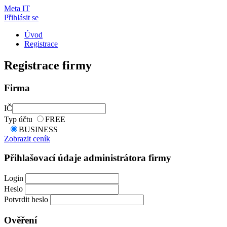
Meta IT
Přihlásit se
Úvod
Registrace
Registrace firmy
Firma
IČ
Typ účtu
FREE
BUSINESS
Zobrazit ceník
Přihlašovací údaje administrátora firmy
Login
Heslo
Potvrdit heslo
Ověření